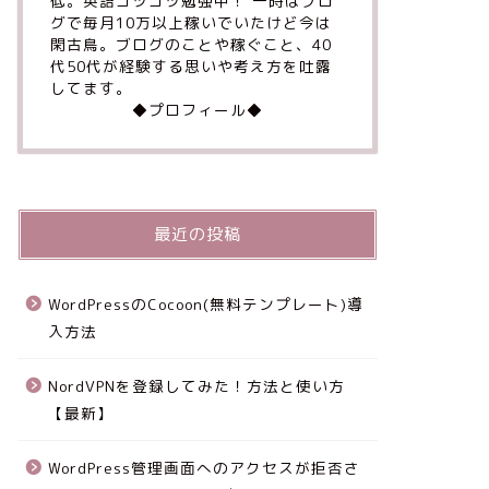
低。英語コツコツ勉強中！ 一時はブロ
グで毎月10万以上稼いでいたけど今は
閑古鳥。ブログのことや稼ぐこと、40
代50代が経験する思いや考え方を吐露
してます。
◆プロフィール◆
最近の投稿
WordPressのCocoon(無料テンプレート)導
入方法
NordVPNを登録してみた！方法と使い方
【最新】
WordPress管理画面へのアクセスが拒否さ